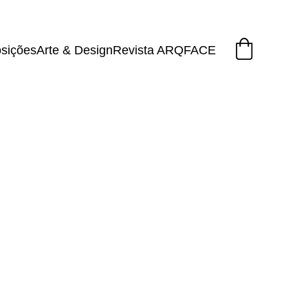
sições
Arte & Design
Revista ARQFACE