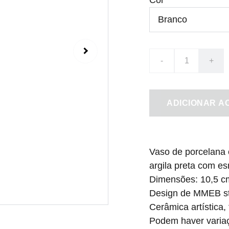
Cor
-
+
ADICIONAR A
Vaso de porcelana 
argila preta com es
Dimensões: 10,5 cm
Design de MMEB stu
Cerâmica artística, 
Podem haver variaç