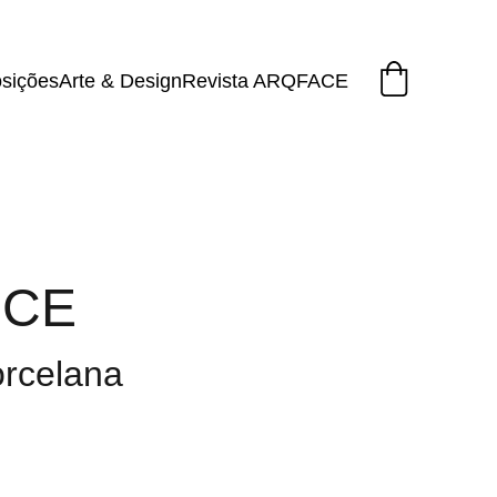
sições
Arte & Design
Revista ARQFACE
NCE
orcelana