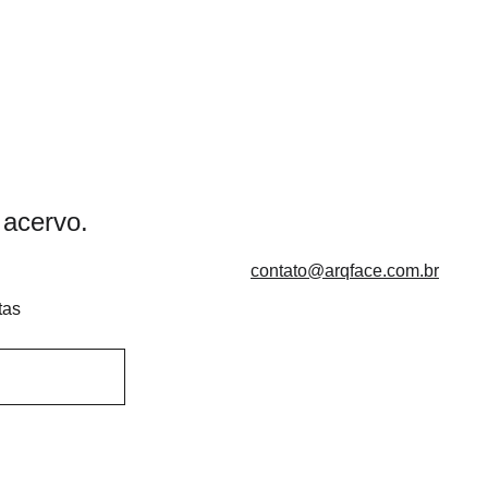
acervo.
contato@arqface.com.br
tas
Sobre nós
Venda corporativa e hotelaria
Política de trocas e devolução
Política de privacidade